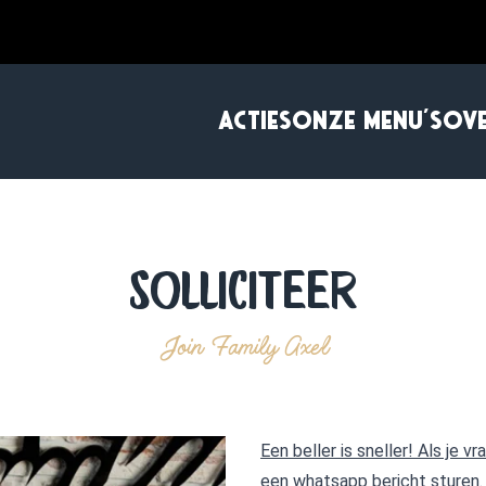
ACTIES
ONZE MENU'S
OV
Solliciteer
Join Family Axel
Een beller is sneller! Als je 
een whatsapp bericht sturen.